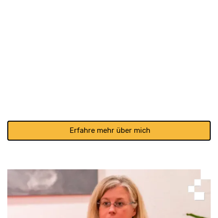
Mehr als nur Coach
& Supervisorin …
Ich bin Ulrike Bischoff, Coach, Supervisorin,
Transaktionsanalytikerin, Lehrsupervisorin, Trainerin und
Beraterin. Als Expertin für gelungenes Leben bin ich davon
überzeugt, dass alles möglich ist, wenn man außerhalb der
gewöhnlichen Pfade Chancen erkennt und nutzt.
Erfahre mehr über mich