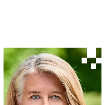
• EASC – European Association of Coaching &
Supervision
• DGTA – Deutsche Gesellschaft für
Transaktionsanalyse
• Wirtschaftsjunioren Stade
• Gesundheitsnetzwerk Kehdingen